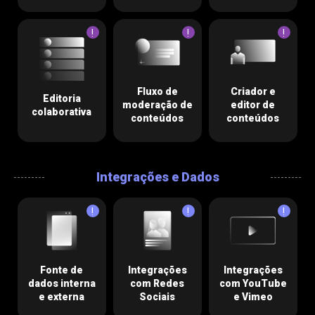
!
!
!
Fluxo de
Criador e
Editoria
moderação de
editor de
colaborativa
conteúdos
conteúdos
Integrações e Dados
!
!
!
Fonte de
Integrações
Integrações
dados interna
com Redes
com YouTube
e externa
Sociais
e Vimeo