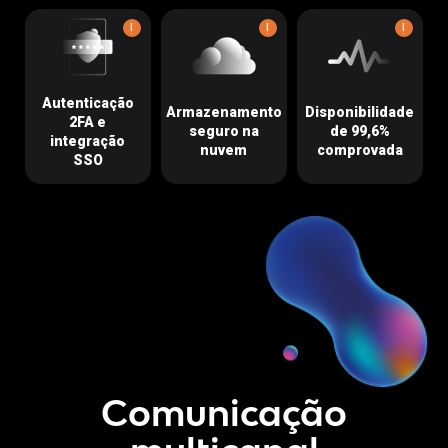
!
!
!
Autenticação
Armazenamento
Disponibilidade
2FA e
seguro na
de 99,6%
integração
nuvem
comprovada
SSO
Comunicação