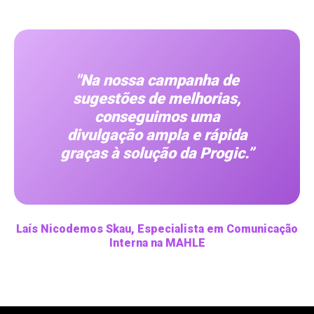
"Na nossa campanha de
sugestões de melhorias,
conseguimos uma
divulgação ampla e rápida
graças à solução da Progic.”
Laís Nicodemos Skau, Especialista em Comunicação
Interna na MAHLE