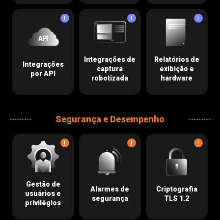
!
!
!
Integrações de
Relatórios de
Integrações
captura
exibição e
por API
robotizada
hardware
Segurança e Desempenho
!
!
!
Gestão de
Alarmes de
Criptografia
usuários e
segurança
TLS 1.2
privilégios